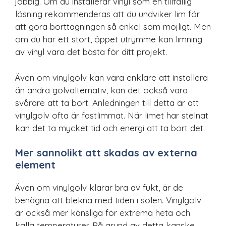
jobbig. Om du installerar vinyl som en tillfällig
lösning rekommenderas att du undviker lim för
att göra borttagningen så enkel som möjligt. Men
om du har ett stort, öppet utrymme kan limning
av vinyl vara det bästa för ditt projekt.
Även om vinylgolv kan vara enklare att installera
än andra golvalternativ, kan det också vara
svårare att ta bort. Anledningen till detta är att
vinylgolv ofta är fastlimmat. När limet har stelnat
kan det ta mycket tid och energi att ta bort det.
Mer sannolikt att skadas av externa
element
Även om vinylgolv klarar bra av fukt, är de
benägna att blekna med tiden i solen. Vinylgolv
är också mer känsliga för extrema heta och
kalla temperaturer. På grund av detta kanske