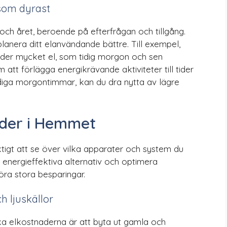
 som dyrast
 och året, beroende på efterfrågan och tillgång.
anera ditt elanvändande bättre. Till exempel,
er mycket el, som tidig morgon och sen
 att förlägga energikrävande aktiviteter till tider
tidiga morgontimmar, kan du dra nytta av lägre
rder i Hemmet
ktigt att se över vilka apparater och system du
i energieffektiva alternativ och optimera
ra stora besparingar.
h ljuskällor
ka elkostnaderna är att byta ut gamla och