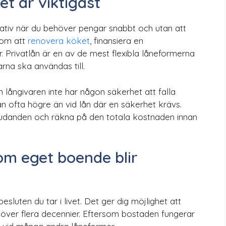
tet är viktigast
rnativ när du behöver pengar snabbt och utan att
 om att
renovera köket
, finansiera en
. Privatlån är en av de mest flexibla låneformerna
na ska användas till.
långivaren inte har någon säkerhet att falla
an ofta högre än vid lån där en säkerhet krävs.
bjudanden och räkna på den totala kostnaden innan
m eget boende blir
luten du tar i livet. Det ger dig möjlighet att
över flera decennier. Eftersom bostaden fungerar