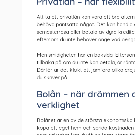
Privatlån – när flexibili
Att ta ett privatlån kan vara ett bra alte
behöva pantsätta något. Det kan handla
semesterresa eller betala av dyra krediter
eftersom du inte behöver ange vad pengar
Men smidigheten har en baksida. Eftersom 
tillbaka på om du inte kan betala, är ränt
Därför är det klokt att jämföra olika er
du skriver på.
Bolån – när drömmen o
verklighet
Bolånet är en av de största ekonomiska bes
köpa ett eget hem och sprida kostnaden 