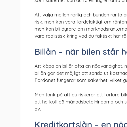
som säkerhet kan du få en lägre ränta än
Att välja mellan rörlig och bunden ränta ä
risk, men kan vara fördelaktigt om räntan
men kan bli dyrare om marknadsräntorna sj
vara realistisk kring vad du faktiskt har r
Billån – när bilen står
Att köpa en bil är ofta en nödvändighet, 
billån gör det möjligt att sprida ut kost
Fordonet fungerar som säkerhet, vilket gör
Men tänk på att du riskerar att förlora bil
att ha koll på månadsbetalningarna och se 
av.
Kreditkortslån – en n