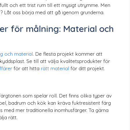
ullt och ett trist rum till ett mysigt utrymme. Men
at? Låt oss börja med att gå igenom grunderna.
r för målning: Material och
g och material
. De flesta projekt kommer att
kyddsplast. Se till att välja kvalitetsprodukter för
ffärer
för att hitta
rätt material
för ditt projekt.
färgtonen som spelar roll. Det finns olika typer av
mpel, badrum och kök kan kräva fuktresistent färg
med mer traditionella inomhusfärger. Ta gärna
lja rätt.