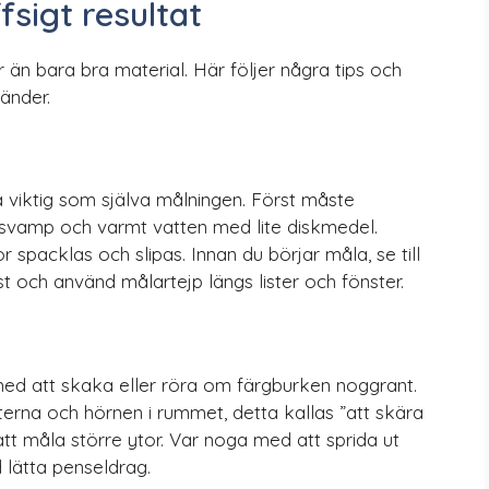
fsigt resultat
 än bara bra material. Här följer några tips och
änder.
a viktig som själva målningen. Först måste
 svamp och varmt vatten med lite diskmedel.
 spacklas och slipas. Innan du börjar måla, se till
 och använd målartejp längs lister och fönster.
 med att skaka eller röra om färgburken noggrant.
erna och hörnen i rummet, detta kallas ”att skära
 att måla större ytor. Var noga med att sprida ut
lätta penseldrag.