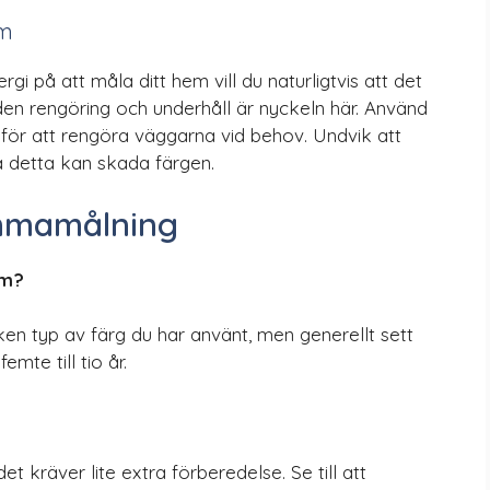
em
rgi på att måla ditt hem vill du naturligtvis att det
den rengöring och underhåll är nyckeln här. Använd
för att rengöra väggarna vid behov. Undvik att
å detta kan skada färgen.
mmamålning
em?
en typ av färg du har använt, men generellt sett
mte till tio år.
t kräver lite extra förberedelse. Se till att